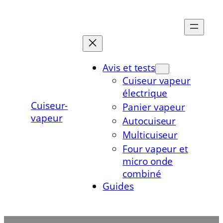
Aller
au
contenu
Avis et tests
Cuiseur vapeur
électrique
Cuiseur-
Panier vapeur
vapeur
Autocuiseur
Multicuiseur
Four vapeur et
micro onde
combiné
Guides