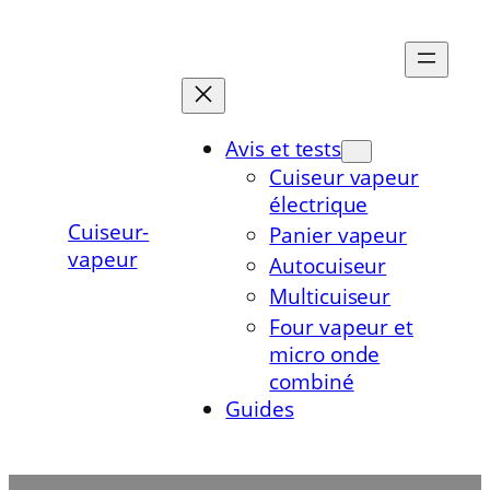
Aller
au
contenu
Avis et tests
Cuiseur vapeur
électrique
Cuiseur-
Panier vapeur
vapeur
Autocuiseur
Multicuiseur
Four vapeur et
micro onde
combiné
Guides