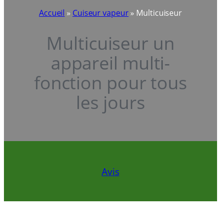
Accueil
»
Cuiseur vapeur
»
Multicuiseur
Multicuiseur un
appareil multi-
fonction pour tous
les jours
Avis