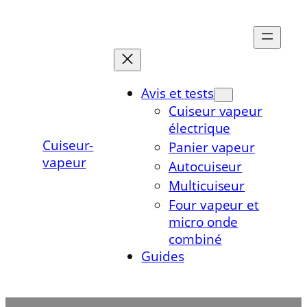
Aller
au
contenu
Avis et tests
Cuiseur vapeur
électrique
Cuiseur-
Panier vapeur
vapeur
Autocuiseur
Multicuiseur
Four vapeur et
micro onde
combiné
Guides