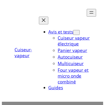
Aller
au
contenu
Avis et tests
Cuiseur vapeur
électrique
Cuiseur-
Panier vapeur
vapeur
Autocuiseur
Multicuiseur
Four vapeur et
micro onde
combiné
Guides