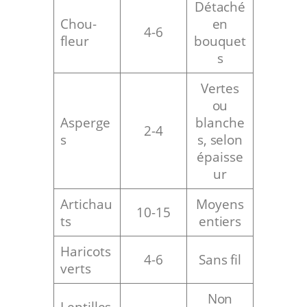
Détaché
Chou-
en
4-6
fleur
bouquet
s
Vertes
ou
Asperge
blanche
2-4
s
s, selon
épaisse
ur
Artichau
Moyens
10-15
ts
entiers
Haricots
4-6
Sans fil
verts
Non
Lentilles