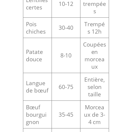
10-12
trempée
certes
s
Pois
Trempé
30-40
chiches
s 12h
Coupées
Patate
en
8-10
douce
morcea
ux
Entière,
Langue
60-75
selon
de bœuf
taille
Bœuf
Morcea
bourgui
35-45
ux de 3-
gnon
4 cm