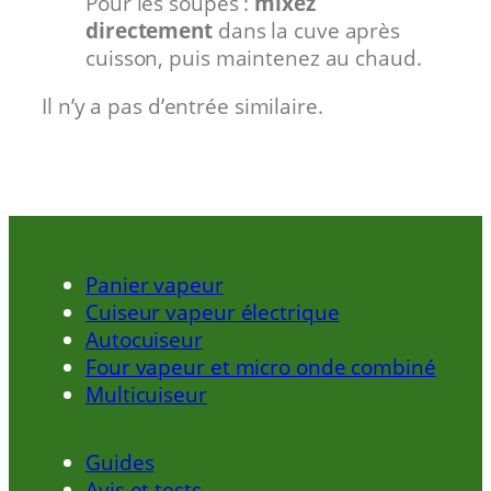
Pour les soupes :
mixez
directement
dans la cuve après
cuisson, puis maintenez au chaud.
Il n’y a pas d’entrée similaire.
Panier vapeur
Cuiseur vapeur électrique
Autocuiseur
Four vapeur et micro onde combiné
Multicuiseur
Guides
Avis et tests