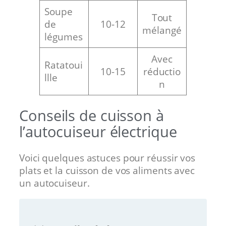
Soupe
Tout
de
10-12
mélangé
légumes
Avec
Ratatoui
10-15
réductio
llle
n
Conseils de cuisson à
l’autocuiseur électrique
Voici quelques astuces pour réussir vos
plats et la cuisson de vos aliments avec
un autocuiseur.