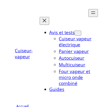
Aller
au
contenu
Avis et tests
Cuiseur vapeur
électrique
Cuiseur-
Panier vapeur
vapeur
Autocuiseur
Multicuiseur
Four vapeur et
micro onde
combiné
Guides
Accueil
»
Cuire des betteraves rouges en