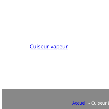
Aller
au
contenu
Cuiseur-vapeur
Accueil
»
Cuiseur 