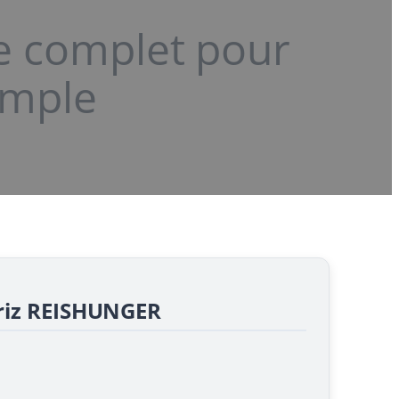
de complet pour
imple
 riz REISHUNGER