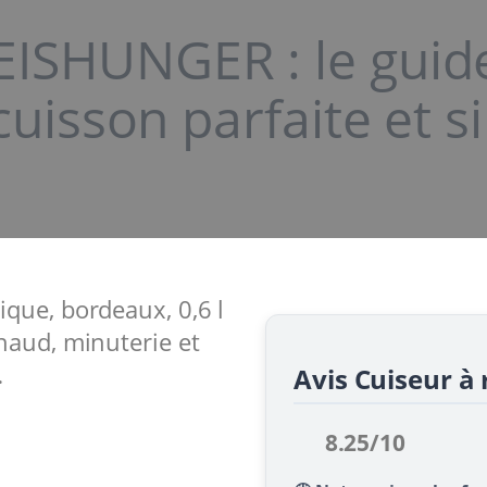
REISHUNGER : le gui
cuisson parfaite et s
que, bordeaux, 0,6 l
haud, minuterie et
…
Avis Cuiseur à
8.25/10