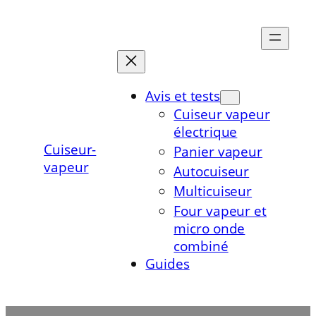
Aller
au
contenu
Avis et tests
Cuiseur vapeur
électrique
Cuiseur-
Panier vapeur
vapeur
Autocuiseur
Multicuiseur
Four vapeur et
micro onde
combiné
Guides