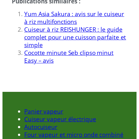
Publications similaires :
Yum Asia Sakura : avis sur le cuiseur
à riz multifonctions
Cuiseur à riz REISHUNGER : le guide
complet pour une cuisson parfaite et
simple
Cocotte minute Seb clipso minut
Easy – avis
Panier vapeur
Cuiseur vapeur électrique
Autocuiseur
Four vapeur et micro onde combiné