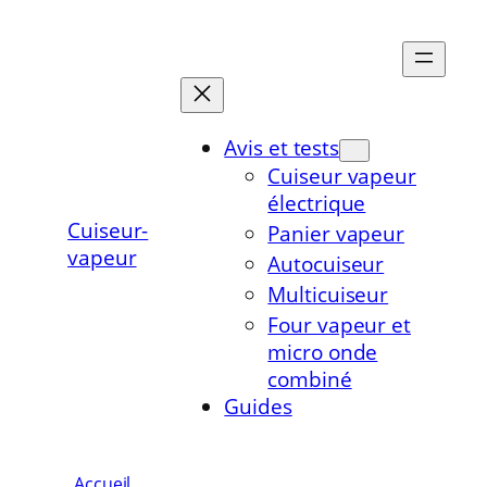
Aller
au
contenu
Avis et tests
Cuiseur vapeur
électrique
Cuiseur-
Panier vapeur
vapeur
Autocuiseur
Multicuiseur
Four vapeur et
micro onde
combiné
Guides
Accueil
»
Comment fonctionne un