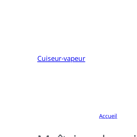
Aller
au
contenu
Cuiseur-vapeur
Accueil
»
Maîtr